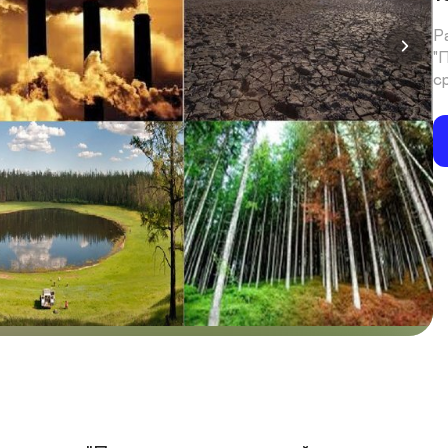
Р
"
с