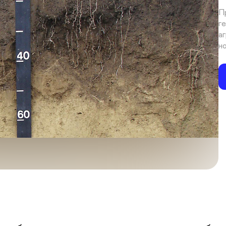
П
г
а
н